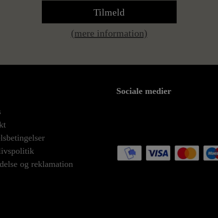
Tilmeld
(mere information)
Sociale medier
s
kt
sbetingelser
livspolitik
delse og reklamation