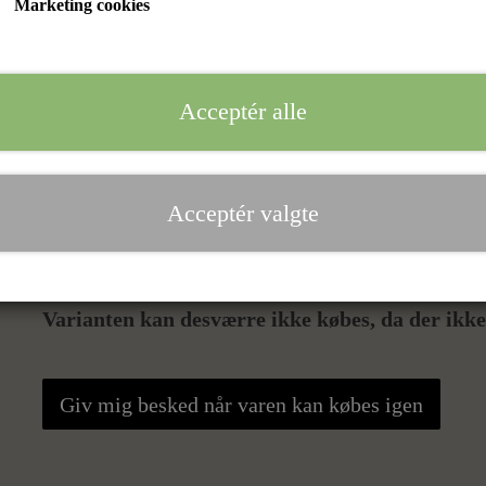
Marketing cookies
Farve
Acceptér alle
Sand
Størrelse
Acceptér valgte
S
M
L
XL
XXL
Varianten kan desværre ikke købes, da der ikke 
Giv mig besked når varen kan købes igen