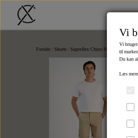
Vi b
Tilbud
T-Shirts
Shorts
Str
Vi bruger
Forside
Shorts
Superflex Chino Shorts - Sand
til marke
Du kan al
UDSOLG
Læs mere
Bælter
Tilbehør
Læderbælter
Slips
Tekstilbælter
Butterflys
Slipsenåle
Punge
Kortholdere