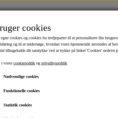
FORSIDE
TØJ
SALE
MÆRKER
ruger cookies
ik
Skjorter
Polo Shirts
Undertøj
Strømp
 egne cookies og cookies fra tredjeparter til at personalisere din brugero
Bambus
Bambus
dsføring og til at undersøge, hvordan vores hjemmeside anvendes af be
tid tilbagekalde dit samtykke ved at trykke på linket 'Cookies' nederst p
Superflex Chino Shorts
T
 i vores
cookiepolitik
og
privatlivspolitik
Sand, XL
Nødvendige cookies
499,95 kr.
149,95 kr.
Funktionelle cookies
Statistik cookies
Varenummer:
30-505044R