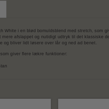
gh White i en blød bomuldsblend med stretch, som g
t mere afslappet og nutidigt udtryk til det klassiske d
 og bliver lidt løsere over lår og ned ad benet.
som giver flere lækre funktioner:
tan