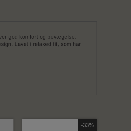
iver god komfort og bevægelse.
esign. Lavet i relaxed fit, som har
-33%