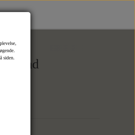
er
Sko
Tasker
plevelse,
Sneaks
Weekendtasker
søgende.
å siden.
Toilettasker
 - Sand