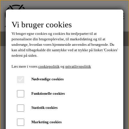
Vi bruger cookies
Vi bruger egne cookies og cookies fra tredjeparter til at
personalisere din brugeroplevelse, til markedsføring og til at
undersøge, hvordan vores hjemmeside anvendes af besøgende. Du
kan altid tilbagekalde dit samtykke ved at trykke på linket 'Cookies'
FORSIDE
nederst på siden.
Læs mere i vores
cookiepolitik
og
privatlivspolitik
SUMMER SALE
TØJ
Nødvendige cookies
Spar op til 70%
Tilbud
Funktionelle cookies
SALE
Statistik cookies
T-Shirts
SHOP NU
MÆRKER
Marketing cookies