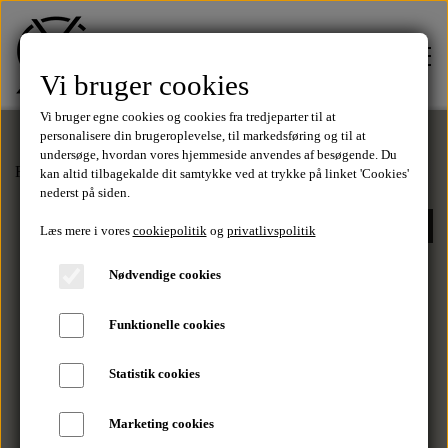
Vi bruger cookies
Vi bruger egne cookies og cookies fra tredjeparter til at
personalisere din brugeroplevelse, til markedsføring og til at
undersøge, hvordan vores hjemmeside anvendes af besøgende. Du
Forside
Shorts
Superflex Chino Shorts - Sand
kan altid tilbagekalde dit samtykke ved at trykke på linket 'Cookies'
FORSIDE
nederst på siden.
-70%
Læs mere i vores
cookiepolitik
og
privatlivspolitik
TØJ
Nødvendige cookies
T-Shirts
Funktionelle cookies
SALE
Statistik cookies
Shorts
MÆRKER
Marketing cookies