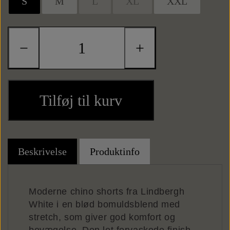
S
M
L
XL
XXL
Kortholdere
−
+
Tilføj til kurv
Beskrivelse
Produktinfo
Moderne chino shorts fra Lindbergh
White i en blød bomuldsblend med
stretch, som giver god komfort og