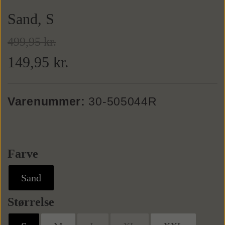
Sand, S
Weekendtasker
Bælter
499,95 kr.
149,95 kr.
Læderbælter
Toilettasker
Tilbehør
Tekstilbælter
Slips
Varenummer:
30-505044R
Butterflys
Farve
Slipsenåle
Sand
Størrelse
Punge