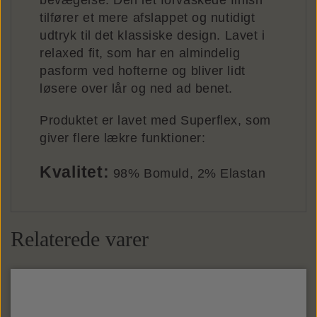
bevægelse. Den let forvaskede finish
tilfører et mere afslappet og nutidigt
udtryk til det klassiske design. Lavet i
relaxed fit, som har en almindelig
pasform ved hofterne og bliver lidt
løsere over lår og ned ad benet.
Produktet er lavet med Superflex, som
giver flere lækre funktioner:
Kvalitet:
98% Bomuld, 2% Elastan
Relaterede varer