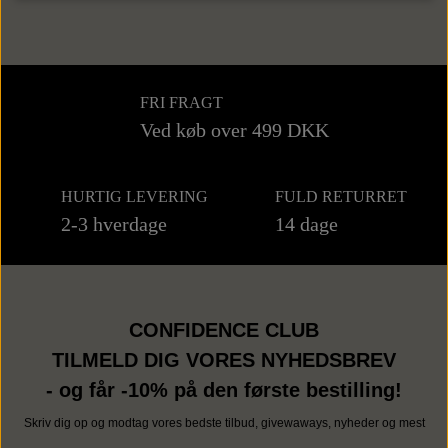
Sneaks
Tasker
FRI FRAGT
Weekendtasker
Bælter
Ved køb over 499 DKK
Læderbælter
Toilettasker
Tilbehør
HURTIG LEVERING
FULD RETURRET
2-3 hverdage
14 dage
Tekstilbælter
Slips
CONFIDENCE CLUB
Butterflys
TILMELD DIG VORES NYHEDSBREV
- og får -10% på den første bestilling!
Slipsenåle
Skriv dig op og modtag vores bedste tilbud, givewaways, nyheder og mest