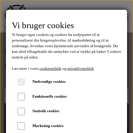
Vi bruger cookies
Vi bruger egne cookies og cookies fra tredjeparter til at
personalisere din brugeroplevelse, til markedsføring og til at
undersøge, hvordan vores hjemmeside anvendes af besøgende. Du
Forside
Tilbehør
Butterflys
kan altid tilbagekalde dit samtykke ved at trykke på linket 'Cookies'
FORSIDE
nederst på siden.
Butterflys
Læs mere i vores
cookiepolitik
og
privatlivspolitik
TØJ
Nødvendige cookies
Tilbud
Funktionelle cookies
SALE
Statistik cookies
T-Shirts
MÆRKER
Marketing cookies