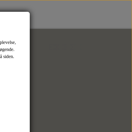
er
Sko
Tasker
plevelse,
Sneaks
Weekendtasker
søgende.
å siden.
Toilettasker