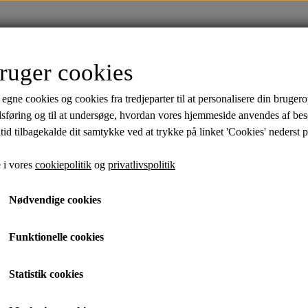
FORSIDE
TØJ
SALE
MÆRKER
ruger cookies
ik
Skjorter
Polo Shirts
Undertøj
Strømp
 egne cookies og cookies fra tredjeparter til at personalisere din brugero
Bambus
Bambus
dsføring og til at undersøge, hvordan vores hjemmeside anvendes af be
tid tilbagekalde dit samtykke ved at trykke på linket 'Cookies' nederst p
 i vores
cookiepolitik
og
privatlivspolitik
Nødvendige cookies
Funktionelle cookies
Statistik cookies