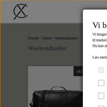
Vi b
Tilbud
T-Shirts
Shorts
Str
Vi bruger
Forside
Tasker
Weekendtasker
til marke
Du kan al
Weekendtasker
Læs mere
Bælter
Tilbehør
Læderbælter
Slips
-41%
Tekstilbælter
Butterflys
Slipsenåle
Punge
Kortholdere