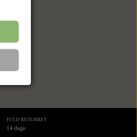
FULD RETURRET
14 dage