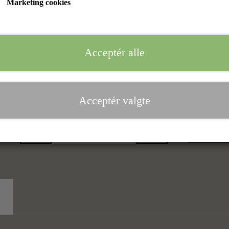
Marketing cookies
Farve
Sand
Acceptér alle
Størrelse
- Vælg
Farve
før du kan vælge
Størrelse
Acceptér valgte
T
−
+