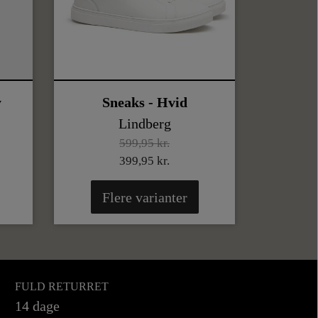
y
Sneaks - Hvid
Lindberg
599,95 kr.
399,95 kr.
Flere varianter
FULD RETURRET
14 dage