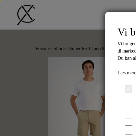
Vi b
Tilbud
T-Shirts
Shorts
Str
Vi bruger
Forside
Shorts
Superflex Chino Shorts - Sand
til marke
Du kan al
-70
Læs mere
Bælter
Tilbehør
Læderbælter
Slips
Tekstilbælter
Butterflys
Slipsenåle
Punge
Kortholdere