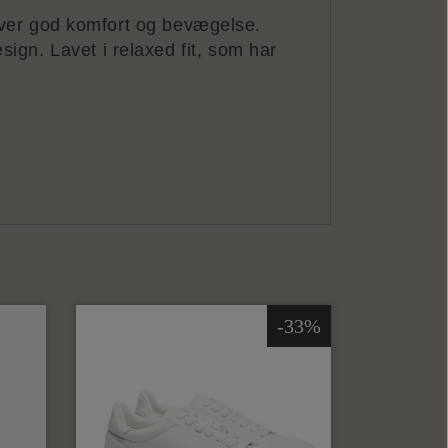
iver god komfort og bevægelse.
esign. Lavet i relaxed fit, som har
-33%