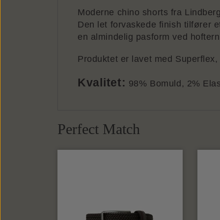
Moderne chino shorts fra Lindber
Den let forvaskede finish tilfører e
en almindelig pasform ved hofterne
Produktet er lavet med Superflex, 
Kvalitet:
98% Bomuld, 2% Elas
Perfect Match