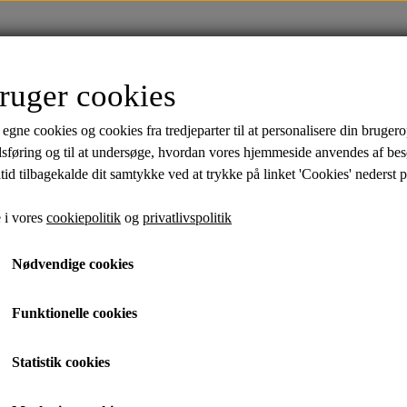
FORSIDE
TØJ
SALE
MÆRKER
ruger cookies
ik
Skjorter
Polo Shirts
Undertøj
Strømp
 egne cookies og cookies fra tredjeparter til at personalisere din brugero
Bambus
Bambus
dsføring og til at undersøge, hvordan vores hjemmeside anvendes af be
tid tilbagekalde dit samtykke ved at trykke på linket 'Cookies' nederst p
Superflex Chino Shorts
%
 i vores
cookiepolitik
og
privatlivspolitik
499,95 kr.
Nødvendige cookies
149,95 kr.
Funktionelle cookies
Varenummer:
30-505044R
Statistik cookies