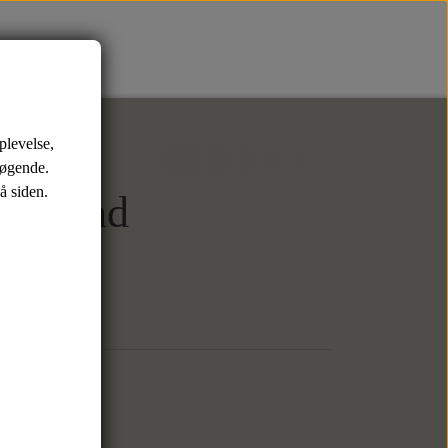
er
Sko
Tasker
plevelse,
Sneaks
Weekendtasker
søgende.
å siden.
Toilettasker
 - Sand