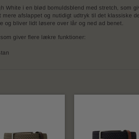
gh White i en blød bomuldsblend med stretch, som g
t mere afslappet og nutidigt udtryk til det klassiske d
 og bliver lidt løsere over lår og ned ad benet.
som giver flere lækre funktioner:
tan