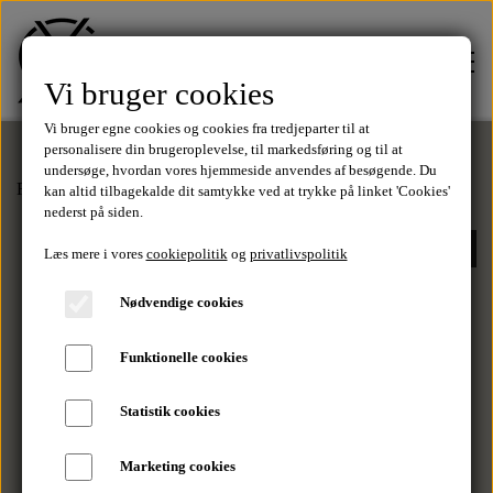
Vi bruger cookies
Vi bruger egne cookies og cookies fra tredjeparter til at
personalisere din brugeroplevelse, til markedsføring og til at
undersøge, hvordan vores hjemmeside anvendes af besøgende. Du
Forside
Sko
Sneaks
Sneaks - Hvid
kan altid tilbagekalde dit samtykke ved at trykke på linket 'Cookies'
FORSIDE
nederst på siden.
-33%
Læs mere i vores
cookiepolitik
og
privatlivspolitik
TØJ
Nødvendige cookies
Tilbud
Funktionelle cookies
SALE
Statistik cookies
T-Shirts
MÆRKER
Marketing cookies