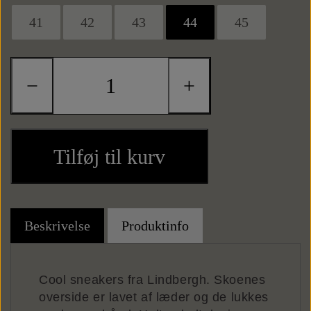
Punge
41
42
43
44
45
Kortholdere
−
+
Tilføj til kurv
Beskrivelse
Produktinfo
Cool sneakers fra Lindbergh. Skoenes
overside er lavet af læder og de lukkes