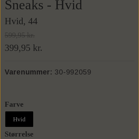
Sneaks - Hvid
Sneaks
Tasker
Hvid, 44
599,95 kr.
Weekendtasker
Bælter
399,95 kr.
Læderbælter
Toilettasker
Tilbehør
Varenummer:
30-992059
Tekstilbælter
Slips
Farve
Butterflys
Hvid
Slipsenåle
Størrelse