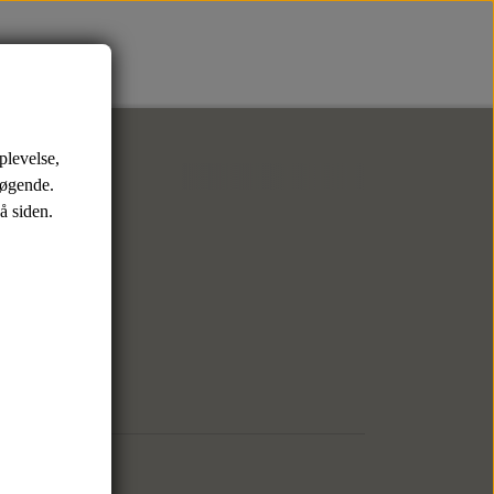
Tasker
Bælter
plevelse,
ks
Weekendtasker
Læderbælter
søgende.
å siden.
Toilettasker
Tekstilbælter