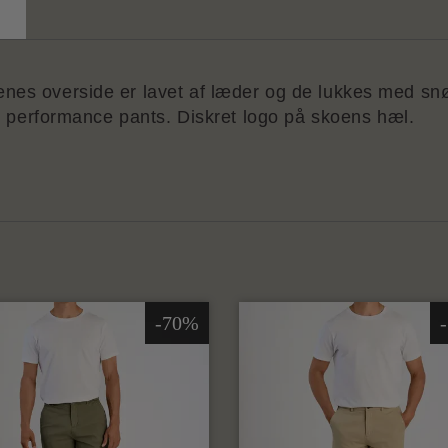
nes overside er lavet af læder og de lukkes med snø
ler performance pants. Diskret logo på skoens hæl.
-70%