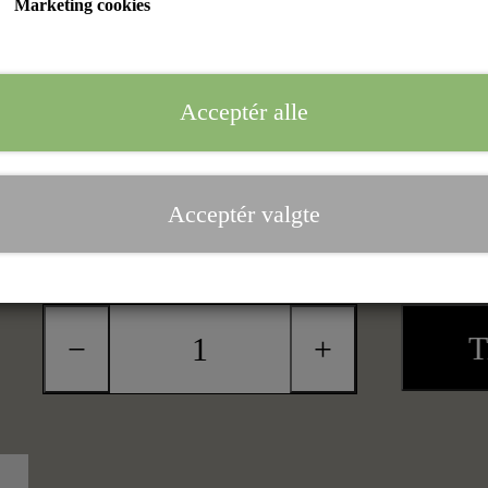
Marketing cookies
Farve
Acceptér alle
Hvid
Størrelse
Acceptér valgte
41
42
43
44
45
T
−
+