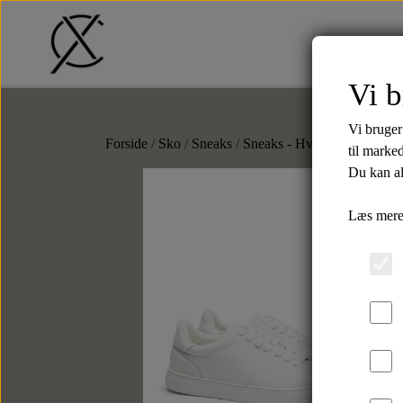
Vi b
T-Shirts
Shorts
Strik
Skjor
Vi bruger
Forside
Sko
Sneaks
Sneaks - Hvid
til marke
Du kan al
-33
Læs mere
Tilbehør
Slips
Butterflys
Slipsenåle
Punge
Kortholdere