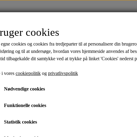
FORSIDE
TØJ
SALE
MÆRKER
ruger cookies
ter
Polo Shirts
Undertøj
Strømper
Sko
 egne cookies og cookies fra tredjeparter til at personalisere din brugero
Bambus
Bambus
Snea
dsføring og til at undersøge, hvordan vores hjemmeside anvendes af be
tid tilbagekalde dit samtykke ved at trykke på linket 'Cookies' nederst p
Sneaks - Hvid
%
 i vores
cookiepolitik
og
privatlivspolitik
Hvid, 43
Nødvendige cookies
599,95 kr.
399,95 kr.
Funktionelle cookies
Statistik cookies
Varenummer:
30-992059