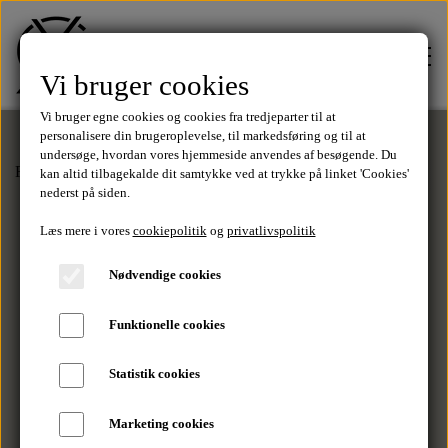
Vi bruger cookies
Vi bruger egne cookies og cookies fra tredjeparter til at
personalisere din brugeroplevelse, til markedsføring og til at
undersøge, hvordan vores hjemmeside anvendes af besøgende. Du
Forside
Undertøj
Bambus
Bambus Tights - 3 Pack
kan altid tilbagekalde dit samtykke ved at trykke på linket 'Cookies'
FORSIDE
nederst på siden.
Læs mere i vores
cookiepolitik
og
privatlivspolitik
TØJ
Nødvendige cookies
Tilbud
Funktionelle cookies
SALE
Statistik cookies
T-Shirts
MÆRKER
Marketing cookies