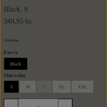
Black, S
Sneaks
Tasker
349,95 kr.
Weekendtasker
Bælter
Lindberg
Læderbælter
Toilettasker
Tilbehør
Farve
Black
Tekstilbælter
Slips
Størrelse
Butterflys
S
M
L
XL
XXL
Slipsenåle