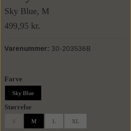
Sky Blue, M
Weekendtasker
Bælter
499,95 kr.
Læderbælter
Toilettasker
Tilbehør
Varenummer:
30-203536B
Tekstilbælter
Slips
Butterflys
Farve
Sky Blue
Slipsenåle
Størrelse
Punge
S
M
L
XL