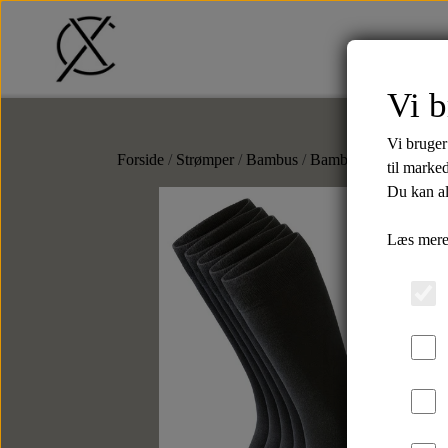
Vi b
Tilbud
T-Shirts
Shorts
Str
Vi bruger
Forside
Strømper
Bambus
Bambus Strømper - 5
til marke
Du kan al
Læs mere
Bælter
Tilbehør
Læderbælter
Slips
Tekstilbælter
Butterflys
Slipsenåle
Punge
Kortholdere