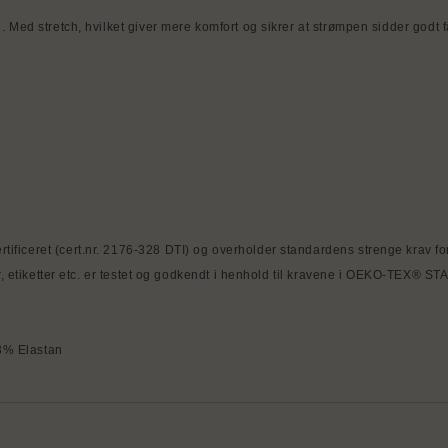
Med stretch, hvilket giver mere komfort og sikrer at strømpen sidder godt f
ceret (cert.nr. 2176-328 DTI) og overholder standardens strenge krav for 
r, etiketter etc. er testet og godkendt i henhold til kravene i OEKO-TEX® 
3% Elastan