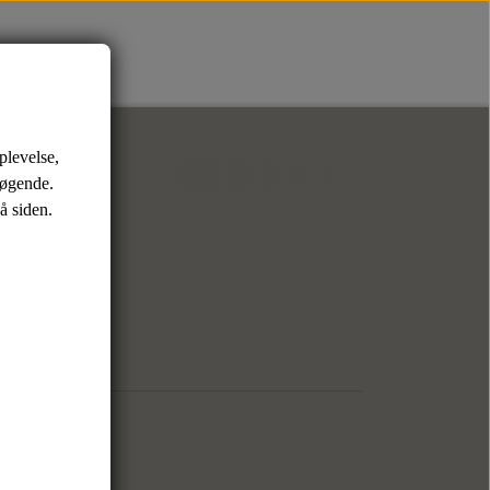
er
Sko
Tasker
plevelse,
Sneaks
Weekendtasker
søgende.
å siden.
Toilettasker
Pack