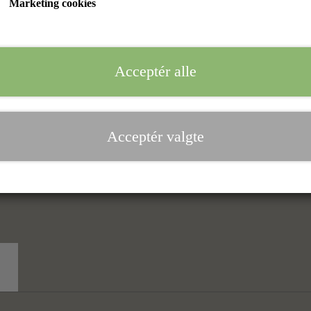
Marketing cookies
Sort
Størrelse
Acceptér alle
40-47
Acceptér valgte
T
−
+