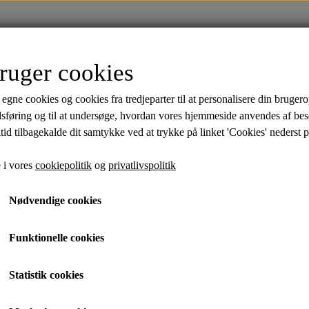
FORSIDE
TØJ
SALE
MÆRKER
ruger cookies
ik
Skjorter
Polo Shirts
Undertøj
Strømp
 egne cookies og cookies fra tredjeparter til at personalisere din brugero
Bambus
Bambus
 Pack
dsføring og til at undersøge, hvordan vores hjemmeside anvendes af be
tid tilbagekalde dit samtykke ved at trykke på linket 'Cookies' nederst p
Bambus Strømper - 5 
 i vores
cookiepolitik
og
privatlivspolitik
Sort, 40-47
Nødvendige cookies
179,95 kr.
Funktionelle cookies
Lindberg
Statistik cookies
Farve