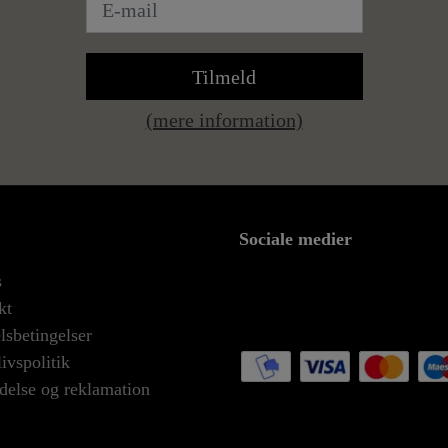
Tilmeld
(mere information)
Sociale medier
s
kt
sbetingelser
livspolitik
delse og reklamation