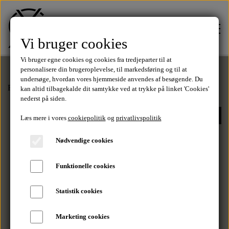
Vi bruger cookies
Vi bruger egne cookies og cookies fra tredjeparter til at
personalisere din brugeroplevelse, til markedsføring og til at
undersøge, hvordan vores hjemmeside anvendes af besøgende. Du
Forside
Polo Shirts
Polo Shirt - Black
kan altid tilbagekalde dit samtykke ved at trykke på linket 'Cookies'
FORSIDE
nederst på siden.
UDSOLGT
Læs mere i vores
cookiepolitik
og
privatlivspolitik
TØJ
Nødvendige cookies
Tilbud
Funktionelle cookies
SALE
Statistik cookies
T-Shirts
MÆRKER
Marketing cookies