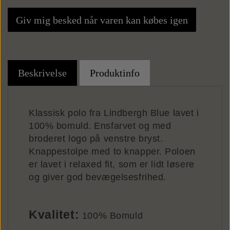
Punge
Giv mig besked når varen kan købes igen
Kortholdere
Beskrivelse
Produktinfo
Klassisk polo fra Lindbergh Blue lavet i
100% bomuld. Ensfarvet og med
broderet logo på venstre bryst.
Knappestolpe med to knapper. Poloen
er lavet i relaxed fit, som er lidt løsere
og giver god bevægelsesfrihed.
Kvalitet:
100% Bomuld