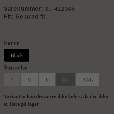
Varenummer:
30-422045
Sneaks
Tasker
Fit:
Relaxed fit
Weekendtasker
Bælter
Farve
Læderbælter
Toilettasker
Tilbehør
Black
Størrelse
Tekstilbælter
Slips
S
M
L
XL
XXL
Butterflys
Varianten kan desværre ikke købes, da der ikke
Slipsenåle
er flere på lager