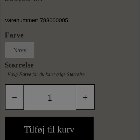
Sneaks
Tasker
Varenummer: 788000005
Farve
Weekendtasker
Bælter
Navy
Læderbælter
Toilettasker
Tilbehør
Størrelse
- Vælg
Farve
før du kan vælge
Størrelse
Tekstilbælter
Slips
−
+
Butterflys
Slipsenåle
Tilføj til kurv