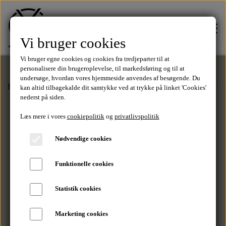
Vi bruger cookies
Vi bruger egne cookies og cookies fra tredjeparter til at
personalisere din brugeroplevelse, til markedsføring og til at
undersøge, hvordan vores hjemmeside anvendes af besøgende. Du
Forside
Bælter
Tekstilbælter
Tekstilbælte - Navy
kan altid tilbagekalde dit samtykke ved at trykke på linket 'Cookies'
FORSIDE
nederst på siden.
Læs mere i vores
cookiepolitik
og
privatlivspolitik
TØJ
Nødvendige cookies
Tilbud
Funktionelle cookies
SALE
Statistik cookies
T-Shirts
MÆRKER
Marketing cookies