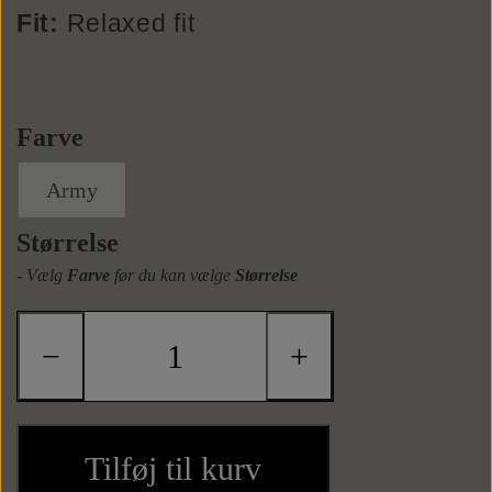
Fit:
Relaxed fit
Sneaks
Tasker
Farve
Weekendtasker
Bælter
Army
Læderbælter
Toilettasker
Tilbehør
Størrelse
- Vælg
Farve
før du kan vælge
Størrelse
Tekstilbælter
Slips
−
+
Butterflys
Slipsenåle
Tilføj til kurv