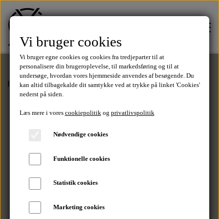
Vi bruger cookies
Vi bruger egne cookies og cookies fra tredjeparter til at
personalisere din brugeroplevelse, til markedsføring og til at
undersøge, hvordan vores hjemmeside anvendes af besøgende. Du
Forside
Polo Shirts
Polo Shirt - Army
kan altid tilbagekalde dit samtykke ved at trykke på linket 'Cookies'
FORSIDE
nederst på siden.
Læs mere i vores
cookiepolitik
og
privatlivspolitik
TØJ
Nødvendige cookies
Tilbud
Funktionelle cookies
SALE
Statistik cookies
T-Shirts
MÆRKER
Marketing cookies