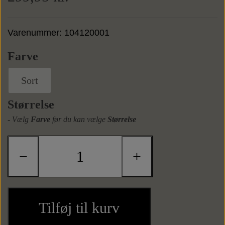
Sneaks
Tasker
Varenummer: 104120001
Farve
Weekendtasker
Bælter
Sort
Læderbælter
Toilettasker
Tilbehør
Størrelse
- Vælg
Farve
før du kan vælge
Størrelse
Tekstilbælter
Slips
−
+
Butterflys
Slipsenåle
Tilføj til kurv