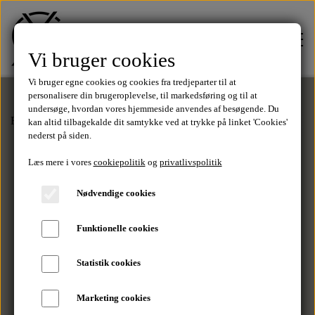
Vi bruger cookies
Vi bruger egne cookies og cookies fra tredjeparter til at
personalisere din brugeroplevelse, til markedsføring og til at
undersøge, hvordan vores hjemmeside anvendes af besøgende. Du
Forside
Tilbehør
Kortholdere
Kortholder - Southalls
kan altid tilbagekalde dit samtykke ved at trykke på linket 'Cookies'
FORSIDE
nederst på siden.
Læs mere i vores
cookiepolitik
og
privatlivspolitik
TØJ
Nødvendige cookies
Tilbud
Funktionelle cookies
SALE
Statistik cookies
T-Shirts
MÆRKER
Marketing cookies