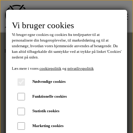
Vi bruger cookies
Vi bruger egne cookies og cookies fra tredjeparter til at
personalisere din brugeroplevelse, til markedsføring og til at
undersøge, hvordan vores hjemmeside anvendes af besøgende. Du
Forside
Strik
Erik Zip - Black
kan altid tilbagekalde dit samtykke ved at trykke på linket 'Cookies'
FORSIDE
nederst på siden.
Læs mere i vores
cookiepolitik
og
privatlivspolitik
TØJ
Nødvendige cookies
Tilbud
Funktionelle cookies
SALE
Statistik cookies
T-Shirts
MÆRKER
Marketing cookies