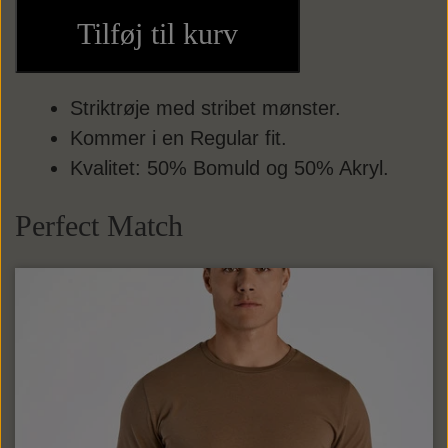
Tilføj til kurv
Punge
Kortholdere
Striktrøje med stribet mønster.
Kommer i en Regular fit.
Kvalitet: 50% Bomuld og 50% Akryl.
Perfect Match