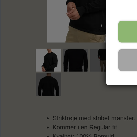
Striktrøje med stribet mønster.
Kommer i en Regular fit.
Kvalitet: 100% Bomuld.