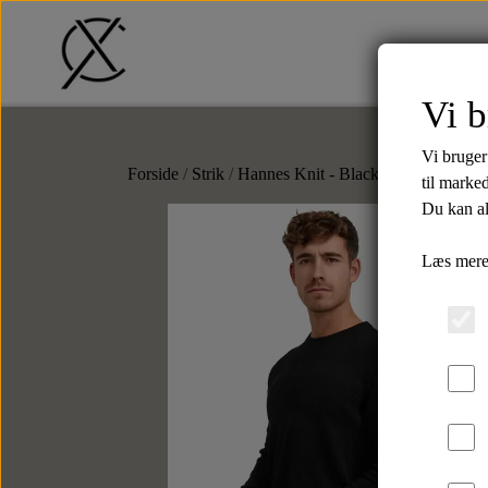
Vi b
Tilbud
T-Shirts
Shorts
Str
Vi bruger
Forside
Strik
Hannes Knit - Black
til marke
Du kan al
Læs mere
Bælter
Tilbehør
Læderbælter
Slips
Tekstilbælter
Butterflys
Slipsenåle
Punge
Kortholdere