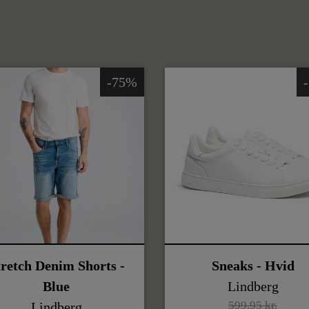
-75%
tretch Denim Shorts -
Sneaks - Hvid
Blue
Lindberg
599,95 kr.
Lindberg