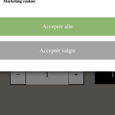
Marketing cookies
Farve
Acceptér alle
Black
Størrelse
Acceptér valgte
S
M
L
XL
XXL
T
−
+