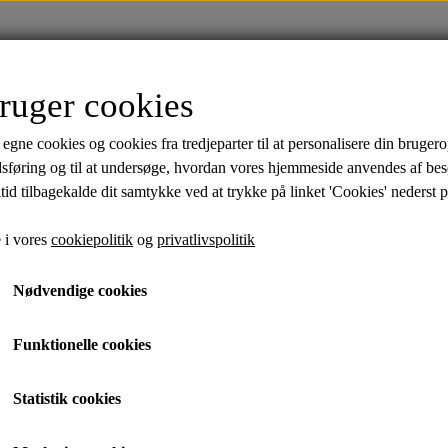
FORSIDE
TØJ
SALE
MÆRKER
ruger cookies
ik
Skjorter
Polo Shirts
Undertøj
Strømp
 egne cookies og cookies fra tredjeparter til at personalisere din brugero
Bambus
Bambus
dsføring og til at undersøge, hvordan vores hjemmeside anvendes af be
tid tilbagekalde dit samtykke ved at trykke på linket 'Cookies' nederst p
Hannes Knit - Black
 i vores
cookiepolitik
og
privatlivspolitik
Black, M
Nødvendige cookies
299,95 kr.
Funktionelle cookies
Varenummer:
KS1060
Statistik cookies