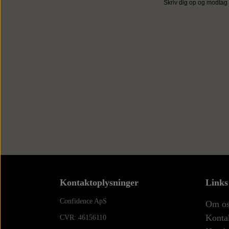
Skriv dig op og modtag 
Kontaktoplysninger
Links
Confidence ApS
Om o
Konta
CVR: 46156110