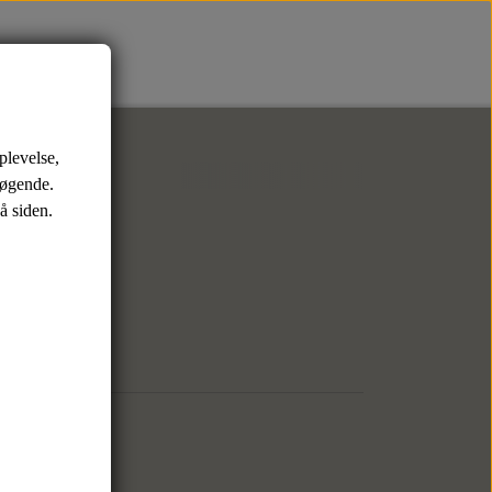
er
Sko
Tasker
plevelse,
Sneaks
Weekendtasker
søgende.
å siden.
Toilettasker