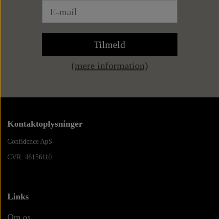
Sneaks
Tasker
Tilmeld
Weekendtasker
Bælter
(mere information)
Læderbælter
Toilettasker
Tilbehør
Kontaktoplysninger
Tekstilbælter
Slips
Confidence ApS
CVR: 46156110
Butterflys
Links
Slipsenåle
Om os