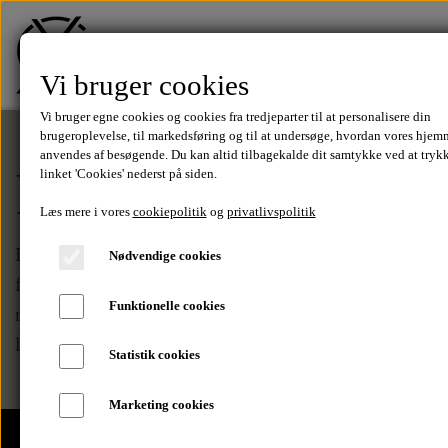
Vi bruger cookies
Vi bruger egne cookies og cookies fra tredjeparter til at personalisere din
brugeroplevelse, til markedsføring og til at undersøge, hvordan vores hjem
anvendes af besøgende. Du kan altid tilbagekalde dit samtykke ved at tryk
Fortrydelsesformu
linket 'Cookies' nederst på siden.
FORSIDE
Læs mere i vores
cookiepolitik
og
privatlivspolitik
Benyt venligst vores
online fortrydelsesfunktion
Nødvendige cookies
TØJ
for hurtigst og mest effektiv håndtering af din
Funktionelle cookies
returvare. Alternativt kan du benytte den EU
Tilbud
SALE
lovpligtige
fortrydelsesformular
.
Statistik cookies
T-Shirts
Marketing cookies
MÆRKER
FRI FRAGT